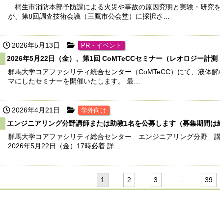
桐生市消防本部予防課による火災や事故の原因究明と実験・研究を
が、第8回調査技術会議（三鷹市公会堂）に採択さ…
2026年5月13日
PR・イベント
2026年5月22日（金）、第1回 CoMTeCCセミナー（レオロジー
群馬大学コアファシリティ統合センター（CoMTeCC）にて、液体
マにしたセミナーを開催いたします。 最…
2026年4月21日
学外向け
エンジニアリング分野講師または助教1名を公募します（募集期間は
群馬大学コアファシリティ総合センター エンジニアリング分野 講
2026年5月22日（金）17時必着 詳…
1
2
3
…
39