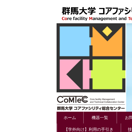
ホーム
機器一覧
お問
【学外向け】利用の手引き
技