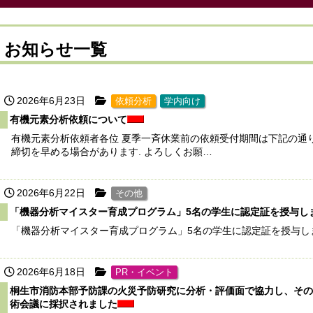
お知らせ一覧
2026年6月23日
依頼分析
学内向け
有機元素分析依頼について
有機元素分析依頼者各位 夏季一斉休業前の依頼受付期間は下記の通
締切を早める場合があります. よろしくお願…
2026年6月22日
その他
「機器分析マイスター育成プログラム」5名の学生に認定証を授与し
「機器分析マイスター育成プログラム」5名の学生に認定証を授与し
2026年6月18日
PR・イベント
桐生市消防本部予防課の火災予防研究に分析・評価面で協力し、その
術会議に採択されました