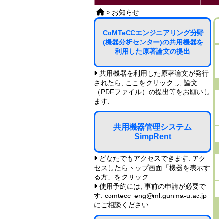
>
お知らせ
CoMTeCCエンジニアリング分野
(機器分析センター)の共用機器を
利用した原著論文の提出
共用機器を利用した原著論文が発行
されたら, ここをクリックし, 論文
（PDFファイル）の提出等をお願いし
ます.
共用機器管理システム
SimpRent
どなたでもアクセスできます. アク
セスしたらトップ画面「機器を表示す
る方」をクリック.
使用予約には, 事前の申請が必要で
す. comtecc_eng@ml.gunma-u.ac.jp
にご相談ください.