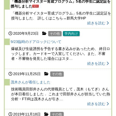
「機器分析マイスター育成プログラム」5名の学生に認定証を
授与しました
「機器分析マイスター育成プログラム」5名の学生に認定証を
授与しました. 詳しくはこちら→群馬大学HP
続きを読む
2020年9月23日
その他
学内向け
9/23臨時のドアロックについて
爆破及び生徒誘拐を予告する書き込みがあったため、 終日ロ
ックします。カードキーで入室してください。また、不審
者・不審物を発見した場合にはスタ…
続きを読む
2019年11月25日
その他
茂木さんが着任しました
技術職員田部井さんの代替職員として，茂木（もてぎ）さん
が本日着任しました． これまで田部井さんが担当していた熱
分析・FTIRは茂木さんが引き…
続きを読む
2019年11月18日
その他