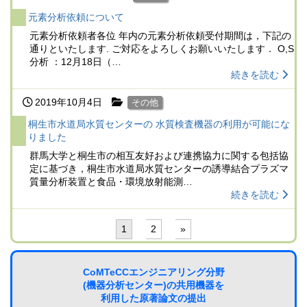
元素分析依頼について
元素分析依頼者各位 年内の元素分析依頼受付期間は，下記の
通りといたします. ご対応をよろしくお願いいたします． O,S
分析 ：12月18日（…
続きを読む
2019年10月4日
その他
桐生市水道局水質センターの 水質検査機器の利用が可能にな
りました
群馬大学と桐生市の相互友好および連携協力に関する包括協
定に基づき，桐生市水道局水質センターの誘導結合プラズマ
質量分析装置と食品・環境放射能測…
続きを読む
1
2
»
CoMTeCCエンジニアリング分野
(機器分析センター)の共用機器を
利用した原著論文の提出