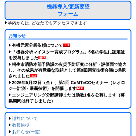
機器導入/更新要望
フォーム
学内からは, どなたでもアクセスできます.
お知らせ
有機元素分析依頼について
「機器分析マイスター育成プログラム」5名の学生に認定証
を授与しました
桐生市消防本部予防課の火災予防研究に分析・評価面で協力
し、その成果が有意義な取組として第8回調査技術会議に採択
されました
2026年5月22日（金）、第1回 CoMTeCCセミナー（レオロ
ジー計測・最新技術）を開催します
エンジニアリング分野講師または助教1名を公募します（募
集期間は終了しました）
謝辞について
教員挨拶
お知らせ(一覧)