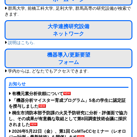
群馬大学, 前橋工科大学, 足利大学, 群馬高専の研究設備が検索で
きます.
大学連携研究設備
ネットワーク
説明はこちら.
機器導入/更新要望
フォーム
学内からは, どなたでもアクセスできます.
お知らせ
有機元素分析依頼について
「機器分析マイスター育成プログラム」5名の学生に認定証
を授与しました
桐生市消防本部予防課の火災予防研究に分析・評価面で協力
し、その成果が有意義な取組として第8回調査技術会議に採択
されました
2026年5月22日（金）、第1回 CoMTeCCセミナー（レオロ
ジー計測・最新技術）を開催します