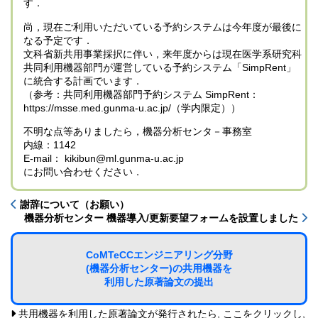
す．
尚，現在ご利用いただいている予約システムは今年度が最後に
なる予定です．
文科省新共用事業採択に伴い，来年度からは現在医学系研究科
共同利用機器部門が運営している予約システム「SimpRent」
に統合する計画でいます．
（参考：共同利用機器部門予約システム SimpRent：
https://msse.med.gunma-u.ac.jp/（学内限定））
不明な点等ありましたら，機器分析センタ－事務室
内線：1142
E-mail： kikibun@ml.gunma-u.ac.jp
にお問い合わせください．
謝辞について（お願い）
機器分析センター 機器導入/更新要望フォームを設置しました
CoMTeCCエンジニアリング分野
(機器分析センター)の共用機器を
利用した原著論文の提出
共用機器を利用した原著論文が発行されたら, ここをクリックし,