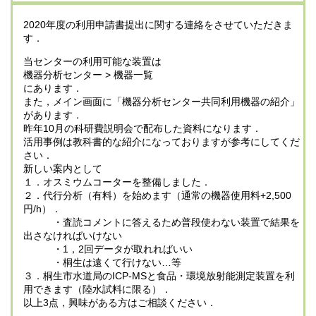
2020年度の利用申請書提出に関する連絡をさせていただきま
す．
当センターの利用可能な装置は
機器分析センター > 機器一覧
にあります．
また，メイン画面に「機器分析センター共同利用機器の紹介」
があります．
昨年10月の科研費説明会で配布した資料になります．
活用事例は教科書的な紹介になっておりますが参考にしてくだ
さい．
新しい案内として
１．オスミウムコーターを整備しました．
２．代行分析（有料）を始めます（通常の機器使用料+2,500
円/h）．
・査読コメントに答えるため普段使わない装置で結果を
出さなければいけない
・1，2回データが取れればいい
・桐生は遠くて行けない…等
３．桐生市水道局のICP-MSと食品・環境放射能測定装置を利
用できます（陸水試料に限る）．
以上3点，興味がある方はご相談ください．