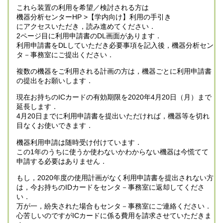
これら装置の利用を希望／検討される方は
機器分析センターHP >【学内向け】利用の手引き
にアクセスいただき，読み進めてください．
2ページ目に利用申請書のDL画面があります．
利用申請書をDLしていただき必要事項を記入後，機器分析セン
タ－事務室にご提出ください．
複数の機器をご利用される計画の方は，機器ごとに利用申請書
の提出をお願いします．
現在お持ちのICカードの有効期限を2020年4月20日（月）まで
延長します．
4月20日までに利用申請書を提出いただければ，機器等を切れ
目なくお使いできます．
機器利用申請は随時受け付けています．
この1年のうちに使うか使わないかわからない機器は今慌てて
申請する必要はありません．
もし，2020年度の使用計画がなく利用申請書を提出されない方
は，今お持ちのIDカードをセンタ－事務室に返却してくださ
い．
万が一，紛失された場合もセンタ－事務室にご連絡ください．
心苦しいのですがICカードに係る費用を請求させていただきま