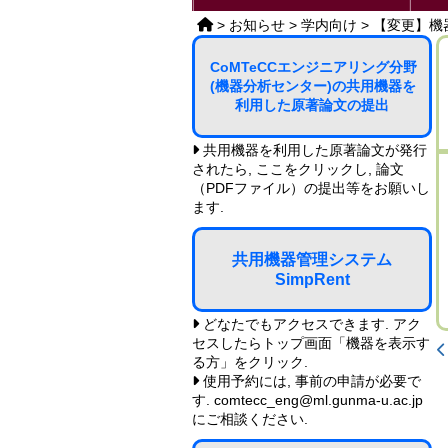
>
お知らせ
>
学内向け
>
【変更】機
CoMTeCCエンジニアリング分野
(機器分析センター)の共用機器を
利用した原著論文の提出
共用機器を利用した原著論文が発行
されたら, ここをクリックし, 論文
（PDFファイル）の提出等をお願いし
ます.
共用機器管理システム
SimpRent
どなたでもアクセスできます. アク
セスしたらトップ画面「機器を表示す
る方」をクリック.
使用予約には, 事前の申請が必要で
す. comtecc_eng@ml.gunma-u.ac.jp
にご相談ください.