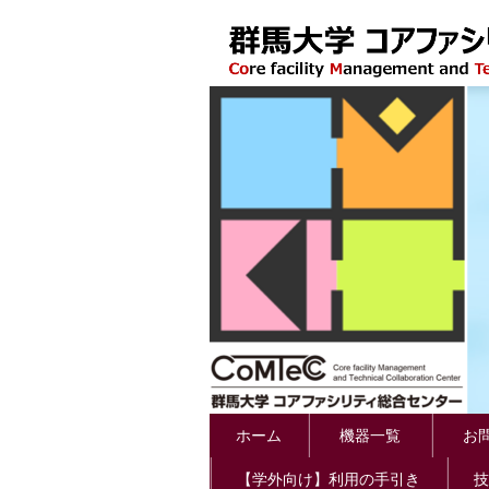
ホーム
機器一覧
お問
【学外向け】利用の手引き
技